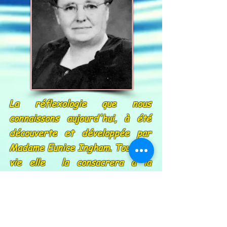
La réflexologie que nous
connaissons aujourd'hui, à été
découverte et développée par
Madame Eunice Ingham. Toute sa
vie elle la consacrera à la
réflexologie et soignera dans le
monde les déséquilibres du corps.
Elle mourut en 1974 à l'âge de 85
ans. Son neveu, Dwight Byers, lui