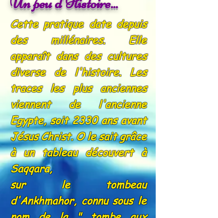
Un peu d'Histoire...
Cette pratique date depuis
des millénaires. Elle
apparaît dans des cultures
diverse
de l'histoire. Les
traces les plus anciennes
viennent de l'ancienne
Egypte,
soit 2330 ans avant
Jésus Christ. O le sait grâce
à un tableau découvert à
Saqqara,
sur le tombeau
d'Ankhmahor, connu sous le
nom de la " tombe aux