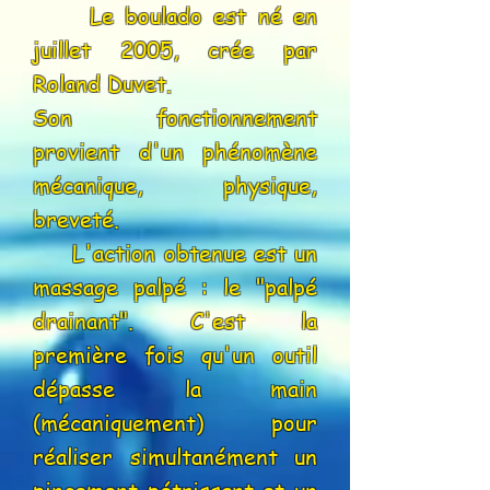
Le boulado est né en
juillet 2005, crée par
Roland Duvet.
Son fonctionnement
provient d'un phénomène
mécanique, physique,
breveté.
L'action obtenue est un
massage palpé : le "palpé
drainant". C'est la
première fois qu'un outil
dépasse la main
(mécaniquement) pour
réaliser simultanément un