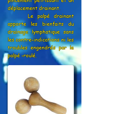
pincement pétrissant et un
déplacement drainant.
Le palpé drainant
apporte les bienfaits du
drainage lymphatique sans
les contre-indications ni les
troubles engendrés par le
palpé -roulé.