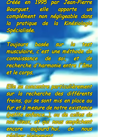
Créée en 1995 par Jean-Pierre
Bourguet, elle apporte un
complément non négligeable dans
la pratique de la Kinésiologie
Spécialisée.
Toujours basée sur le test
musculaire, c'est une méthode de
connaissance de soi, et de
recherche d'harmonie entre l'âme
et le corps.
Elle se concentre particulièrement
sur la recherche des différents
freins, qui se sont mis en place au
fur et à mesure de notre existence
(petite enfance...), ou de celles de
nos aïeux, et qui nous empêchent
encore aujourd'hui, de nous
réaliser pleinement.