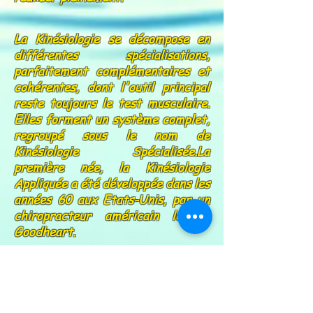
La Kinésiologie se décompose en
différentes spécialisations,
parfaitement complémentaires et
cohérentes, dont l'outil principal
reste toujours le test musculaire.
Elles forment un système complet,
regroupé sous le nom de
Kinésiologie Spécialisée.La
première née, la Kinésiologie
Appliquée a été développée dans les
années 60 aux Etats-Unis, par un
chiropracteur américain le Dr
Goodheart.
En croisant les découvertes de la
physiologie occidentale et de
l'énergétique chinoise, et se
basant notamment sur la