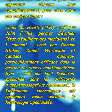
apportant chacune leur
complémentarité, pour n'en citer
que quelques unes :
Touch for Health (TFH) : créé par
John F.Thie, permet d’évaluer
l’état d’équilibre des méridiens3 en
1 concept : créé par Gordon
Stokes, Daniel Whiteside et
Candace Callaway,
particulièrement efficace dans la
gestion du stress émotionnelBrain
Gym : créé par Paul Dennison,
spécialisé dans les difficultés
d'apprentissagePlus récemment, la
Kinésiologie Harmonique est
également venue enrichir, la
Kinésiologie Spécialisée.