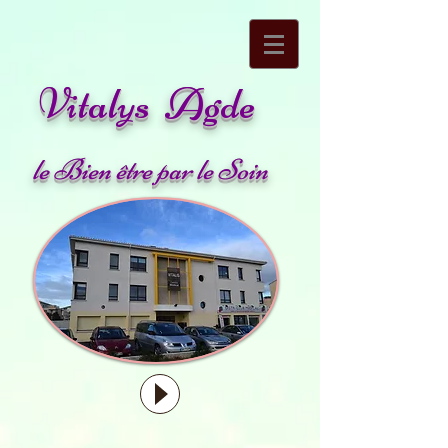
Vitalys Agde
le Bien être par le Soin