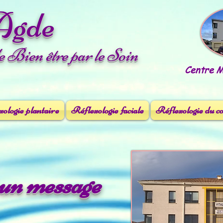
Agde
le Bien être par le Soin
Centre Mé
ologie plantaire
Réflexologie faciale
Réflexologie du c
i un message