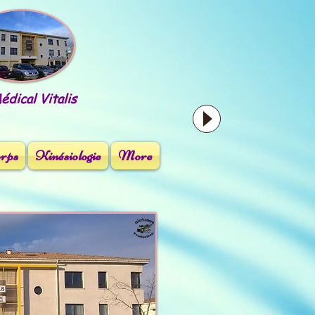
dical Vitalis
orps
Kinésiologie
More