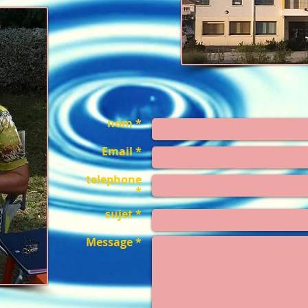
nom *
Email *
telephone
*
sujet *
Message *