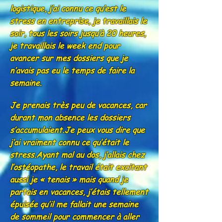
logistique, j’ai connu ce qu’est le
stress en entreprise, je travaillais le
soir, tous les soirs jusqu’à 20 heures,
je travaillais le week end pour
avancer sur mes dossiers que je
n’avais pas eu le temps de faire la
semaine.
Je prenais très peu de vacances, car
durant mon absence les dossiers
s’accumulaient.Je peux vous dire que
j’ai vraiment connu ce qu’était le
stress.Ayant mal au dos, j’allais chez
l’ostéopathe, le travail était excitant
aussi je « tenais » mais quand je
partais en vacances, j’étais tellement
épuisée qu’il me fallait une semaine
de sommeil pour commencer à aller