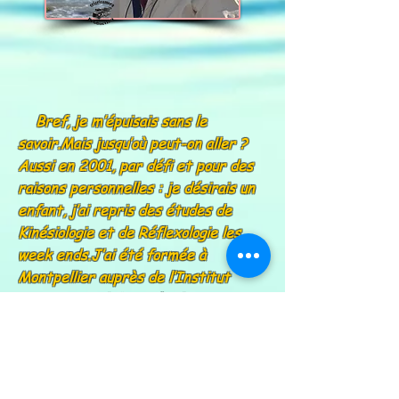
Bref, je m’épuisais sans le
savoir.Mais jusqu’où peut-on aller ?
Aussi en 2001, par défi et pour des
raisons personnelles : je désirais un
enfant, j’ai repris des études de
Kinésiologie et de Réflexologie les
week ends.J’ai été formée à
Montpellier auprès de l’Institut
International de Kinésiologie et
Réflexologie (méthode Ingham)
Ces études ont duré 4 ans.Dès 2006,
je me suis installée en tant que