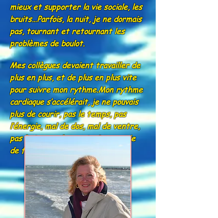
mieux et supporter la vie sociale, les
bruits…Parfois, la nuit, je ne dormais
pas, tournant et retournant les
problèmes de boulot.
Mes collègues devaient travailler de
plus en plus, et de plus en plus vite
pour suivre mon rythme.Mon rythme
cardiaque s’accélérait, je ne pouvais
plus de courir, pas le temps, pas
l’énergie, mal de dos, mal de ventre,
pas le temps de construire une vie
de famille….